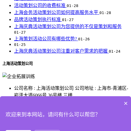
活动策划公司的收费标准
01-28
上海会务活动策划公司如何提高服务水平
01-28
品牌活动策划执行标准
01-27
上海庆典活动策划公司为您提供的不仅是策划和服务
01-27
上海策划活动公司有哪些优势?
01-26
01-25
上海庆典活动策划公司注重对客户需求的把握
01-24
上海活动策划公司
公司名称 : 上海活动策划公司
公司地址 : 上海市-青浦区-
崧泽大道6066号 36号楼 三楼
×
沪ICP备16027981号-6
玄缘网络版权所有 Powered by
企
业拓展训练
技术：
魔季文化
欢迎来到本网站，请问有什么可以帮您？
魔季文化
公司
,8年专注
拓展活动策划
,
户外拓展训练
,打造
拓展活动策划执行专业
公司！