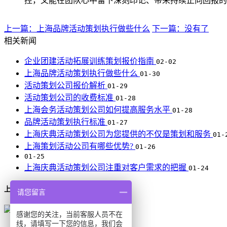
控，又能在团队心中留下深刻印记、带来持续正向回报的
上一篇：上海品牌活动策划执行做些什么
下一篇：没有了
相关新闻
企业团建活动拓展训练策划报价指南
02-02
上海品牌活动策划执行做些什么
01-30
活动策划公司报价解析
01-29
活动策划公司的收费标准
01-28
上海会务活动策划公司如何提高服务水平
01-28
品牌活动策划执行标准
01-27
上海庆典活动策划公司为您提供的不仅是策划和服务
01-
上海策划活动公司有哪些优势?
01-26
01-25
上海庆典活动策划公司注重对客户需求的把握
01-24
上海活动策划公司
请您留言
感谢您的关注，当前客服人员不在
线，请填写一下您的信息，我们会